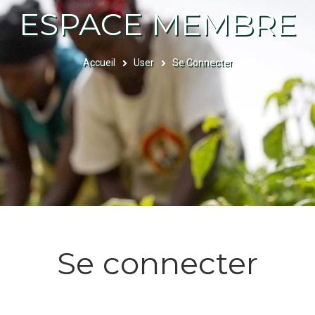
ESPACE MEMBRE
Accueil
User
Se Connecter
FIL
D'ARIANE
Se connecter