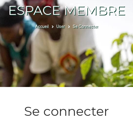
ESPACE MEMBRE
Accueil
User
Se Connecter
FIL
D'ARIANE
Se connecter