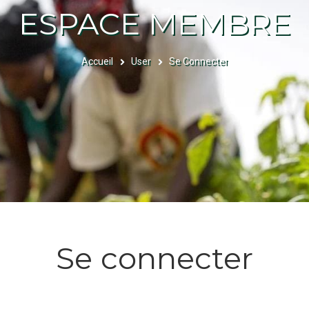
ESPACE MEMBRE
Accueil
User
Se Connecter
FIL
D'ARIANE
Se connecter