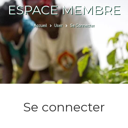
ESPACE MEMBRE
Accueil
User
Se Connecter
FIL
D'ARIANE
Se connecter