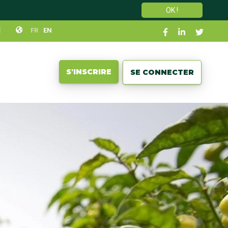
OK !
Social
N
FR
EN
links
User
S'INSCRIRE
SE CONNECTER
account
menu