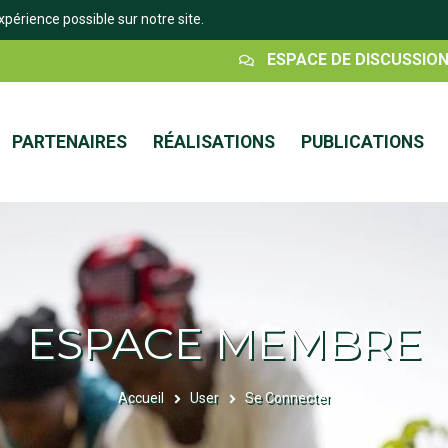
xpérience possible sur notre site.
Espace
ESPACE DE DISCUSSIO
Discussion
PARTENAIRES
RÉALISATIONS
PUBLICATIONS
ESPACE MEMBRE
Accueil
User
Se Connecter