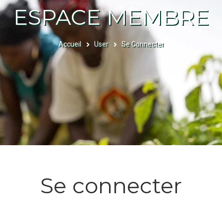
ESPACE MEMBRE
Accueil
User
Se Connecter
FIL
D'ARIANE
Se connecter