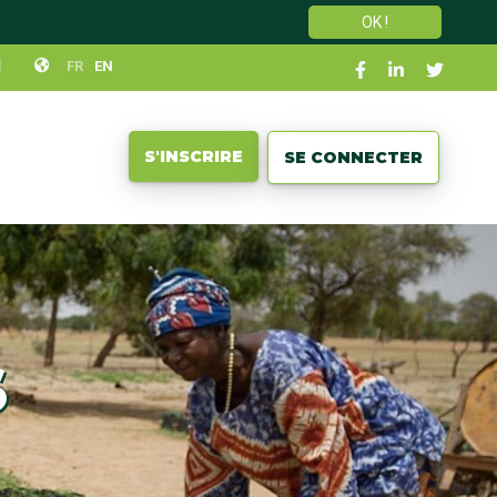
OK !
Social
N
FR
EN
links
User
S'INSCRIRE
SE CONNECTER
account
menu
S