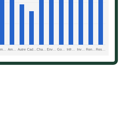
Am…
Am…
Autre
Cad…
Cha…
Env…
Go…
Infr…
Inv…
Ren…
Res…
nteractive chart.