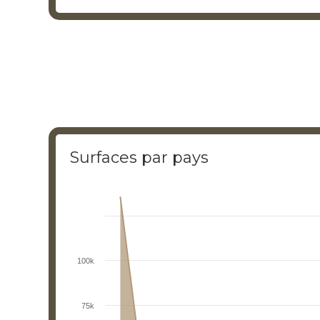
End of interactive chart.
Surfaces par pays
Surfaces par pays
Chart with 8 data points.
View as data table, Surfaces par pays
100k
The chart has 1 X axis displaying categories.
The chart has 1 Y axis displaying values. Range: 0
75k