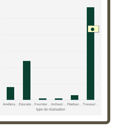
mbre de partenaires par
rt with 6 bars.
s data table, Nombre de partenaires par type de réalisation
rt has 1 X axis displaying type de réalisation.
rt has 1 Y axis displaying nombre de partenaires. Range: 0 to 59.
Améliora…
Educatio…
Fournitur…
Insfrastr…
Plaidoye…
Travaux/…
type de réalisation
nteractive chart.