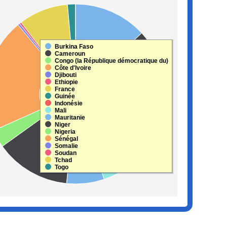
rtenaire par pays
rt with 18 slices.
s data table, Partenaire par pays
Burkina Faso
Cameroun
Congo (la République démocratique du)
Côte d'Ivoire
Djibouti
Ethiopie
France
Guinée
Indonésie
Mali
Mauritanie
Niger
Nigeria
Sénégal
Somalie
Soudan
Tchad
Togo
nteractive chart.