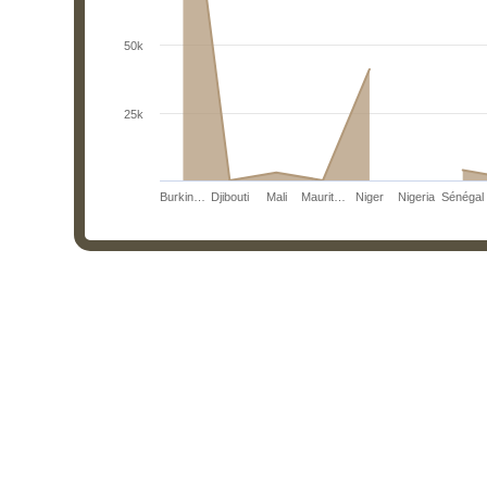
50k
25k
Burkin…
Djibouti
Mali
Maurit…
Niger
Nigeria
Sénégal
End of interactive chart.