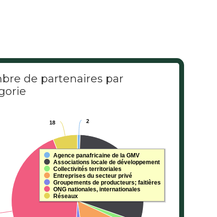
re de partenaires par
gorie
mbre de partenaires pa
2
2
18
18
rt with 7 slices.
s data table, Nombre de partenaires par catégorie
Agence panafricaine de la GMV
89
89
Associations locale de développement
Collectivités territoriales
Entreprises du secteur privé
Groupements de producteurs; faitières
ONG nationales, internationales
Réseaux