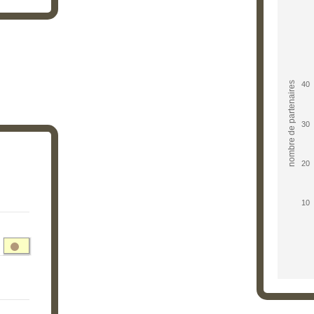
No
Bar cha
View a
nombre de partenaires
40
The cha
The cha
30
20
10
 to 142137.45.
End of i