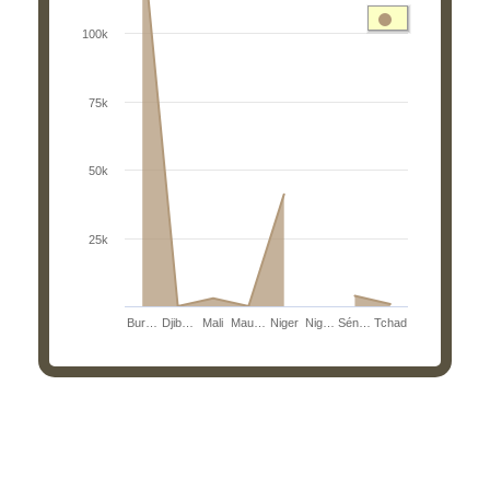
View as data table, Surfaces par pays
100k
The chart has 1 X axis displaying categories.
The chart has 1 Y axis displaying values. Range: 0 to 1
75k
50k
25k
Bur…
Djib…
Mali
Mau…
Niger
Nig…
Sén…
Tchad
End of interactive chart.