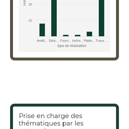
20
10
Améli…
Educ…
Fourn…
Insfra…
Plaido…
Trava…
type de réalisation
End of interactive chart.
Prise en charge des
thématiques par les