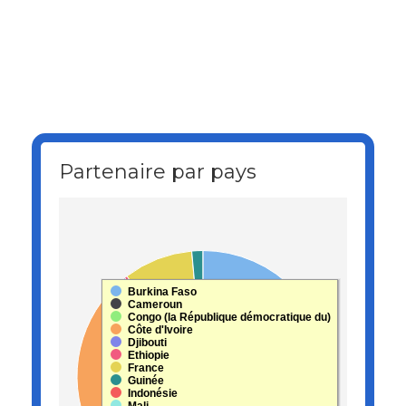
Partenaire par pays
Partenaire par pays
Pie chart with 18 slices.
View as data table, Partenaire par pays
Burkina Faso
Cameroun
Congo (la République démocratique du)
Côte d'Ivoire
Djibouti
Ethiopie
France
Guinée
Indonésie