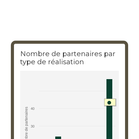
Nombre de partenaires par
type de réalisation
Nombre de partenair
Bar chart with 6 bars.
View as data table, Nombre de partenaires par type de
nombre de partenaires
40
The chart has 1 X axis displaying type de réalisation.
The chart has 1 Y axis displaying nombre de partenaires
30