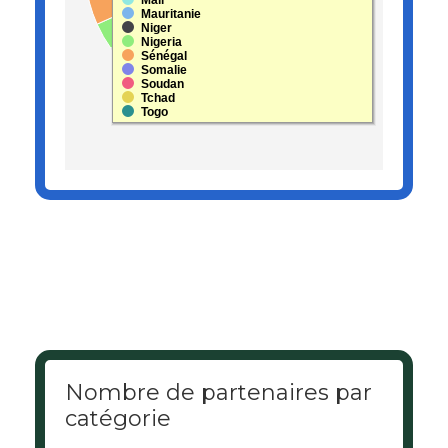
Mali
Mauritanie
Niger
Nigeria
Sénégal
Somalie
Soudan
Tchad
Togo
End of interactive chart.
Nombre de partenaires par
catégorie