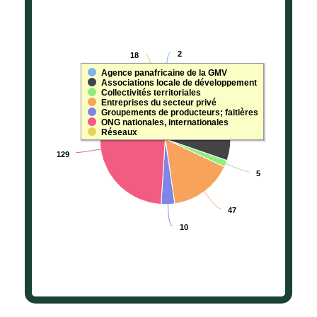
Nombre de partenair
Pie chart with 7 slices.
2
2
18
18
View as data table, Nombre de partenaires par catégo
Agence panafricaine de la GMV
Associations locale de développement
Collectivités territoriales
89
89
Entreprises du secteur privé
Groupements de producteurs; faitières
ONG nationales, internationales
Réseaux
129
129
5
5
47
47
10
10
End of interactive chart.