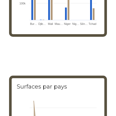
100k
Bur…
Djib…
Mali
Mau…
Niger
Nig…
Sén…
Tchad
End of interactive chart.
Surfaces par pays
Surfaces par pays
Chart with 8 data points.