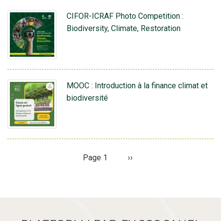
CIFOR-ICRAF Photo Competition :
Biodiversity, Climate, Restoration
MOOC : Introduction à la finance climat et
biodiversité
Page 1
Next
››
Pagination
page