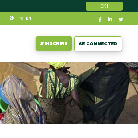
OK !
Social
N
FR
EN
links
User
S'INSCRIRE
SE CONNECTER
account
menu