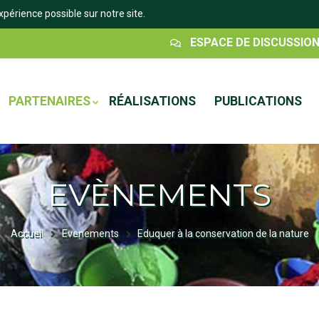
xpérience possible sur notre site.
Espace
ESPACE DE DISCUSSIO
Discussion
PARTENAIRES
RÉALISATIONS
PUBLICATIONS
EVÈNEMENTS
Accueil
Evenements
Eduquer à la conservation de la nature