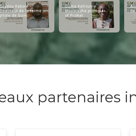
Seydou Kabore -
Ouma Kaltoume
Ann
Directeur de la ferme
Moustapha promoter
de
pilote de Guiè
of ProNat
aux partenaires in
Logo
L