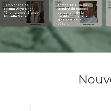
Témoignage de
Ahmed Aziz Diallo -
Fatima Aliyu Magaji,
Membre du conseil
"Championne" Grande
consultatif de la
Muraille Verte
Facilité G5 Sahel et
président de la
C3Sahel
Nouve
Logo