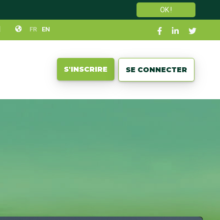
OK !
Social
N
FR
EN
links
User
S'INSCRIRE
SE CONNECTER
account
menu