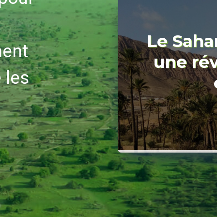
nent
 les
Le Sahar
une ré