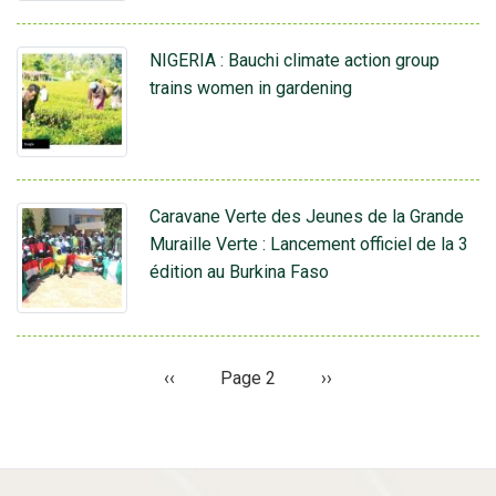
NIGERIA : Bauchi climate action group
trains women in gardening
Caravane Verte des Jeunes de la Grande
Muraille Verte : Lancement officiel de la 3
édition au Burkina Faso
Page
‹‹
Page 2
Page
››
Pagination
précédente
suivante