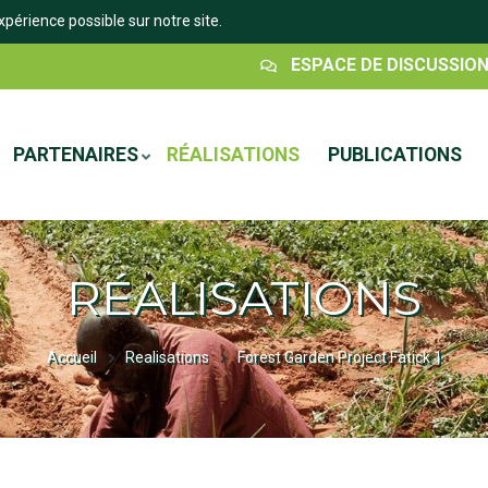
xpérience possible sur notre site.
Espace
ESPACE DE DISCUSSIO
Discussion
PARTENAIRES
RÉALISATIONS
PUBLICATIONS
RÉALISATIONS
Accueil
Realisations
Forest Garden Project Fatick 1