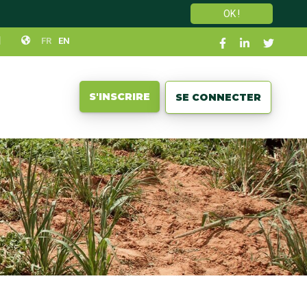
OK !
Social
N
FR
EN
links
User
S'INSCRIRE
SE CONNECTER
account
menu