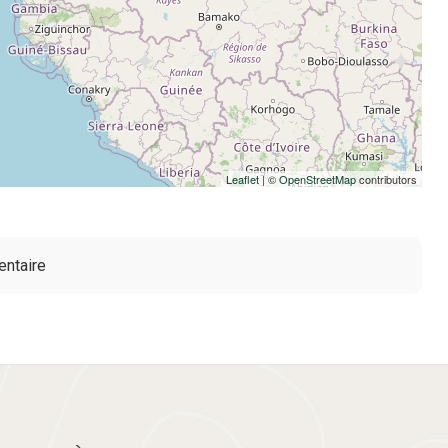
Leaflet
| ©
OpenStreetMap
contributors
entaire