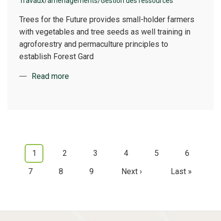
Travaux/aménagements/Gestion des ressources
Trees for the Future provides small-holder farmers
with vegetables and tree seeds as well training in
agroforestry and permaculture principles to
establish Forest Gard
Read more
Current
1
Page
2
Page
3
Page
4
Page
5
Page
6
Pagination
page
Page
7
Page
8
Page
9
Next
Next ›
Last
Last »
page
page