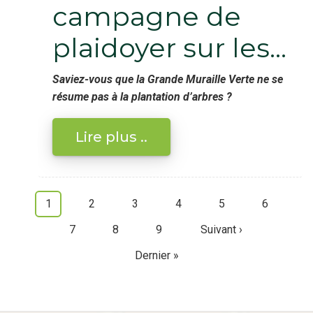
campagne de
plaidoyer sur les…
Saviez-vous que la Grande Muraille Verte ne se
résume pas à la plantation d’arbres ?
Lire plus ..
Page
1
Page
2
Page
3
Page
4
Page
5
Page
6
Pagination
courante
Page
7
Page
8
Page
9
Page
Suivant ›
suivante
Dernière
Dernier »
page