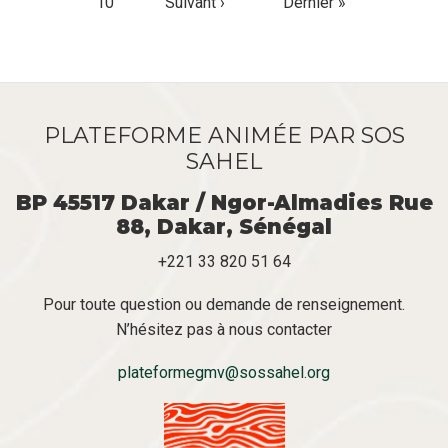
Page
10
Page
Suivant ›
Dernière
Dernier »
suivante
page
PLATEFORME ANIMÉE PAR SOS
SAHEL
BP 45517 Dakar / Ngor-Almadies Rue
88, Dakar, Sénégal
+221 33 820 51 64
Pour toute question ou demande de renseignement.
N’hésitez pas à nous contacter
plateformegmv@sossahel.org