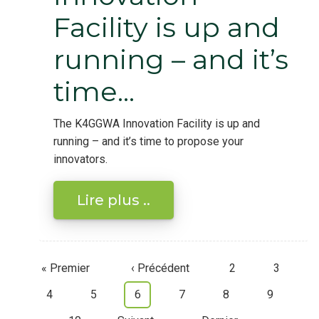
Facility is up and
running – and it’s
time…
The K4GGWA Innovation Facility is up and
running – and it’s time to propose your
innovators.
Lire plus ..
Première
« Premier
Page
‹ Précédent
Page
2
Page
3
Pagination
page
précédente
Page
4
Page
5
Page
6
Page
7
Page
8
Page
9
courante