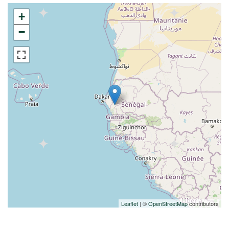
+
−
Leaflet
| ©
OpenStreetMap
contributors