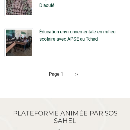
Diaoulé
Éducation environnementale en milieu
scolaire avec APSE au Tchad
Page 1
Page
››
Pagination
suivante
PLATEFORME ANIMÉE PAR SOS
SAHEL