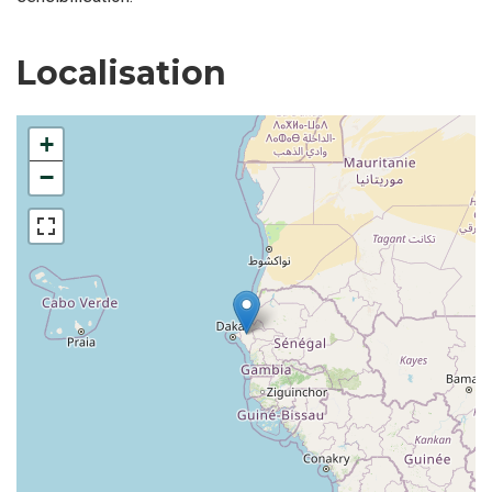
Localisation
+
−