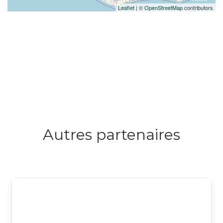
Leaflet
| ©
OpenStreetMap
contributors
Autres partenaires
Logo