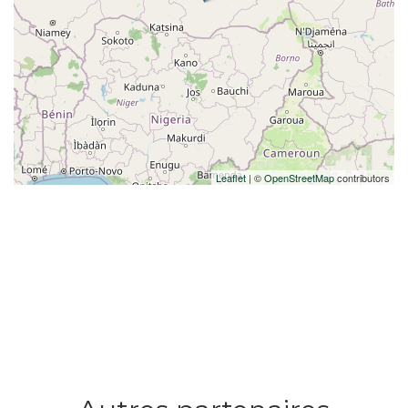
Leaflet
| ©
OpenStreetMap
contributors