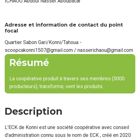
ICHAOU Abdoul Nasser Aboubacar
Nom
du
point
focal
Adresse et information de contact du point
focal
Quartier Sabon Gari/Konni/Tahoua -
scoopcakonni1507@gmail.com / nasserichaou@gmail.com
Résumé
La coopérative produit à travers ses membres (5000
producteurs); transforme; vent les produits.
Description
L'ECK de Konni est une société coopérative avec conseil
d'administration connu sous le nom de ECK , créé en 2020