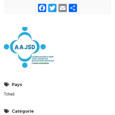
Facebook
Twitter
Email
Share
Pays
Tchad
Catégorie