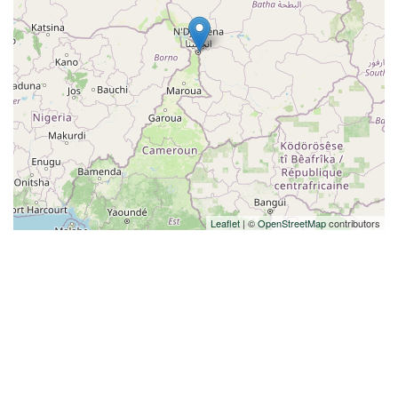
Leaflet
| ©
OpenStreetMap
contributors