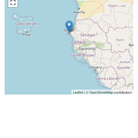
Leaflet
| ©
OpenStreetMap
contributors