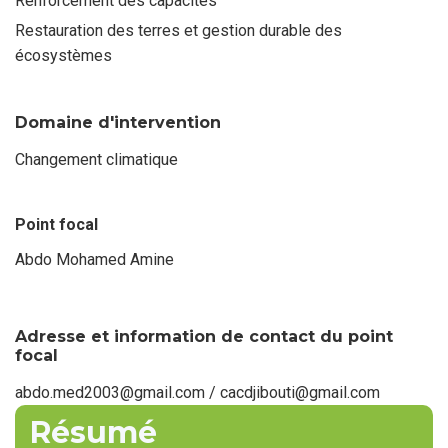
Renforcement des capacités
Restauration des terres et gestion durable des
écosystèmes
Domaine d'intervention
Changement climatique
Point focal
Abdo Mohamed Amine
Nom
du
point
focal
Adresse et information de contact du point
focal
abdo.med2003@gmail.com / cacdjibouti@gmail.com
Résumé