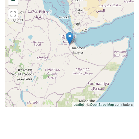
−
Leaflet
| ©
OpenStreetMap
contributors