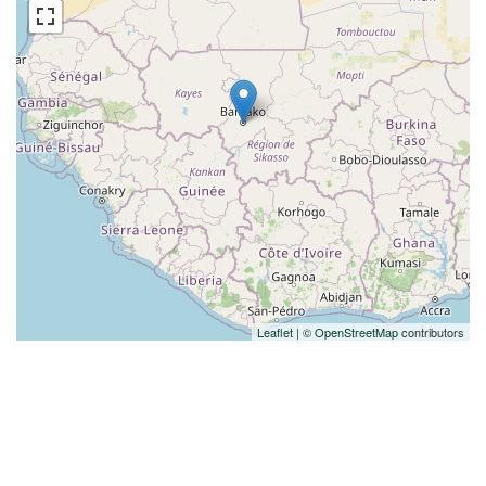
Leaflet
| ©
OpenStreetMap
contributors