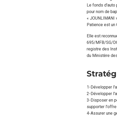
du
Le fonds d'auto 
point
pour nom de ba
focal
« JOUNLIMANI » 
Patience est un 
Elle est reconnu
695/MFB/SG/DGT
registre des Ins
du Ministère de
Stratég
1-Développer l'a
2-Développer l'a
3-Disposer en pe
supporter l'offre
4-Assurer une ge