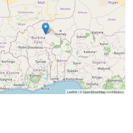
Leaflet
| ©
OpenStreetMap
contributors