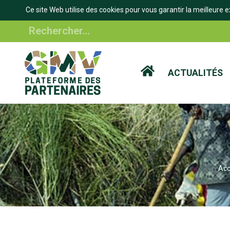
Mutuelle d'Epar
Ce site Web utilise des cookies pour vous garantir la meilleure e
Aller
Rechercher
au
contenu
principal
ACTUALITÉS
Acc
IL
'ARIANE