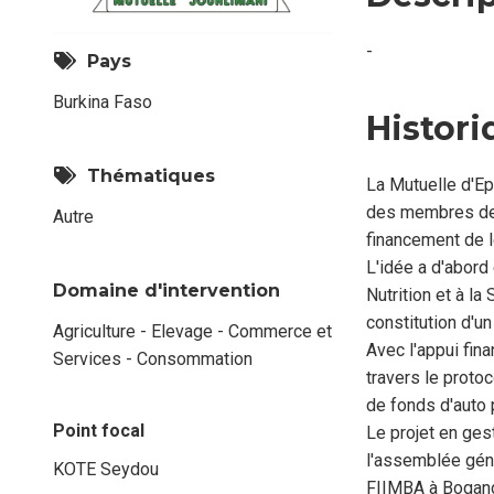
-
Pays
Burkina Faso
Histori
Thématiques
La Mutuelle d'E
des membres de 
Autre
financement de 
L'idée a d'abord
Domaine d'intervention
Nutrition et à la
constitution d'u
Agriculture - Elevage - Commerce et
Avec l'appui fi
Services - Consommation
travers le proto
de fonds d'auto 
Point focal
Le projet en gest
l'assemblée géné
KOTE Seydou
Nom
FIIMBA à Bogan