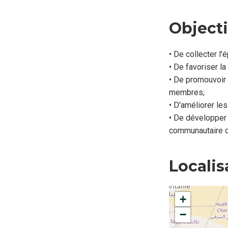
Objecti
• De collecter l
• De favoriser la
• De promouvoir 
membres;
• D'améliorer le
• De développer 
communautaire 
Localis
+
−