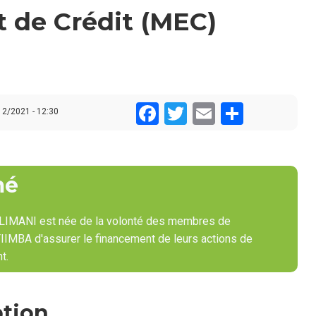
t de Crédit (MEC)
Facebook
Twitter
Email
Share
12/2021 - 12:30
mé
IMANI est née de la volonté des membres de
FIIMBA d'assurer le financement de leurs actions de
t.
ption