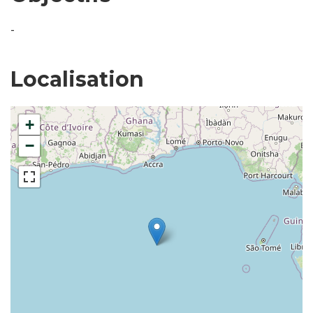
-
Localisation
+
−