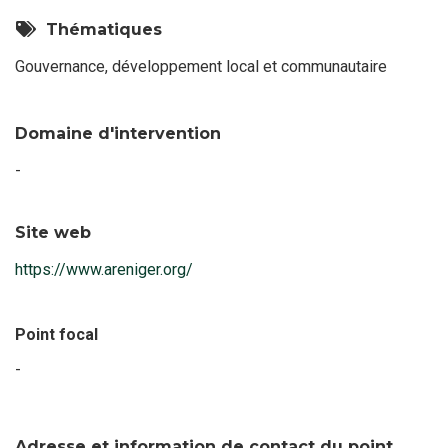
Thématiques
Gouvernance, développement local et communautaire
Domaine d'intervention
-
Site web
https://www.areniger.org/
Point focal
-
Nom
du
point
focal
Adresse et information de contact du point